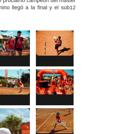
se proclamó campeón del máster
ino llegó a la final y el sub12