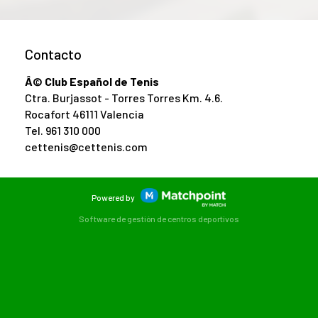
Contacto
Â© Club Español de Tenis
Ctra. Burjassot - Torres Torres Km. 4.6.
Rocafort 46111 Valencia
Tel.
961 310 000
cettenis@cettenis.com
Powered by
Software de gestión de centros deportivos
ntenido y los anuncios, ofrecer funciones de redes sociales y 
ciales, publicidad y análisis web, quienes pueden combinarla 