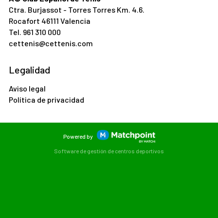
Ctra. Burjassot - Torres Torres Km. 4.6.
Rocafort 46111 Valencia
Tel.
961 310 000
cettenis@cettenis.com
Legalidad
Aviso legal
Política de privacidad
Powered by
Software de gestión de centros deportivos
Las cookies de este sitio web se usan para personalizar el
contenido y los anuncios, ofrecer funciones de redes sociales
y analizar el tráfico. Además, compartimos información
sobre el uso que haga del sitio web con nuestros partners de
redes sociales, publicidad y análisis web, quienes pueden