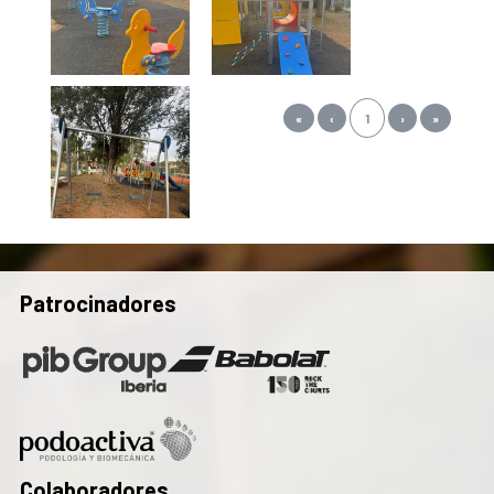
«
‹
1
›
»
Patrocinadores
Colaboradores