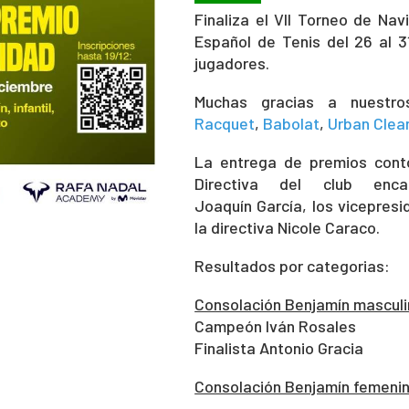
Finaliza el VII Torneo de Na
Español de Tenis del 26 al 
jugadores.
Muchas gracias a nuestro
Racquet
,
Babolat
,
Urban Clea
La entrega de premios cont
Directiva del club enc
Joaquín García, los vicepres
la directiva Nicole Caraco.
Resultados por categorias:
Consolación Benjamín mascul
Campeón Iván Rosales
Finalista Antonio Gracia
Consolación Benjamín femeni