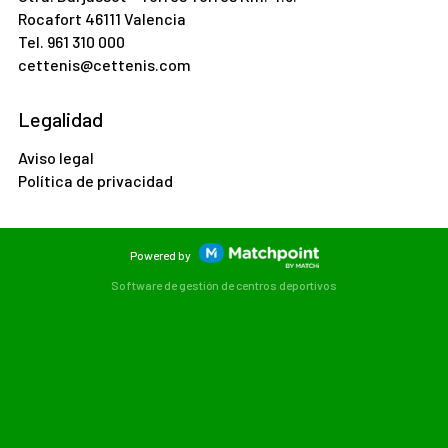
Rocafort 46111 Valencia
Tel.
961 310 000
cettenis@cettenis.com
Legalidad
Aviso legal
Política de privacidad
Powered by
Software de gestión de centros deportivos
Las cookies de este sitio web se usan para personalizar el
contenido y los anuncios, ofrecer funciones de redes sociales
y analizar el tráfico. Además, compartimos información
sobre el uso que haga del sitio web con nuestros partners de
redes sociales, publicidad y análisis web, quienes pueden
combinarla con otra información que les haya proporcionado