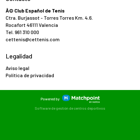
Â© Club Español de Tenis
Ctra. Burjassot - Torres Torres Km. 4.6.
Rocafort 46111 Valencia
Tel.
961 310 000
cettenis@cettenis.com
Legalidad
Aviso legal
Política de privacidad
Powered by
Software de gestión de centros deportivos
Las cookies de este sitio web se usan para personalizar el
contenido y los anuncios, ofrecer funciones de redes sociales
y analizar el tráfico. Además, compartimos información